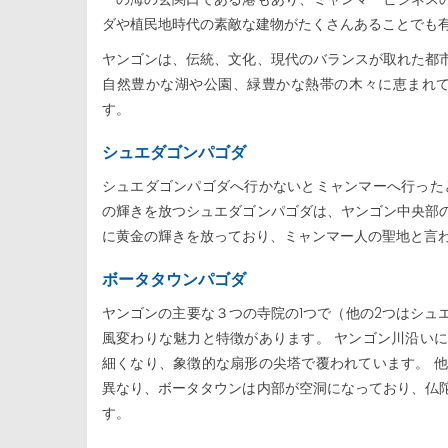
ダや植民地時代の素敵な建物がたくさんあることでも
ヤンゴンは、伝統、文化、現代のバランスが取れた都
自然豊かな湖や公園、緑豊かな熱帯の木々に恵まれて
す。
シュエダゴンパゴダ
シュエダゴンパゴダへ行かないとミャンマーへ行った
の輝きを放つシュエダゴンパゴダは、ヤンゴン中央部
に黄金の輝きを放っており、ミャンマー人の聖地と言
ボータタウンパゴダ
ヤンゴンの主要な３つの寺院の1つで（他の2つはシュ
風変わりな魅力と特徴があります。 ヤンゴン川沿い
細くなり、象徴的な扇形の尖塔で覆われています。 
異なり、ボータタウンは内部が空洞になっており、仏
す。