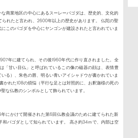
かな商業地区の中心にあるスーレーパゴダは、歴史的、文化的
られたと言われ、2600年以上の歴史があります。 仏陀の聖
代にこのパゴダを中心にヤンゴンが建設されたと言われていま
07年に建てられ、その後1960年代に作り直されました。全
からは「甘い目仏」と呼ばれているこの像の磁器の顔は、表情豊
ている）、朱色の唇、明るい青いアイシャドウが書かれていま
書かれた108の煩悩（平行な足とは対照的に、お釈迦様の死の
神聖な仏教のシンボルとして飾られています。
1956年にかけて開催された第6回仏教会議のために建てられた新
和パゴダとして知られています。 高さ約34ｍで、内部は空