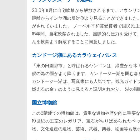
2010年11月に自宅軟禁から解放されるまで、アウン
距離からインヤ湖の反対側より見ることができました
がされていました。 ノーベル平和賞受賞者で国民民主
15年間、自宅軟禁されました。国際的な圧力を受けて、
んを軟禁より解放することに同意しました。
カンドージ湖にあるカラウェイパレス
「東の田園都市」と呼ばれるヤンゴンは、緑豊かな木々
候の為の雨がよく降ります。カンドージー湖を囲む森を
カンドージー湖は、写真家にも人気です。観光ガイド
燃えるの金」のように見えると説明されおり、 湖の湖
国立博物館
この5階建ての博物館は、貴重な遺物や歴史的に重要な
19世紀の王室のレガリア、宝石がちりばめられたベ
物、文化遺産の遺物、芸術、武器、楽器、絵画等も展