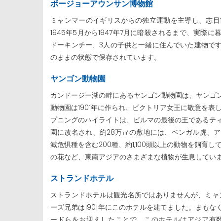
ボージョーアウンサン博物館
ミャンマーのイギリスからの独立運動を主導し、志目
1945年5月から1947年7月に暗殺されるまで、実
ドーキンチー、3人の子供と一緒に住んでいた建物で
のままの状態で保存されています。
ヤンゴン動物園
カンドージー湖の畔にあるヤンゴン動物園は、ヤンゴ
動物園は1901年に作られ、ビクトリア女王に敬意を表
プニングのハイライトは、ビルマの最後の王であるティー
園に改名され、約28万㎡の敷地には、ベンガル虎、
滅危惧種を含む200種、約1,100頭以上の動物を飼
の花など、東南アジアのさまざまな植物が生息してい
ストランドホテル
ストランドホテルは観光名所ではありませんが、ミャ
ーズ兄弟は1901年にこのホテルを建てました。まも
ードらをお迎えしたことで、このホテルはアジア有