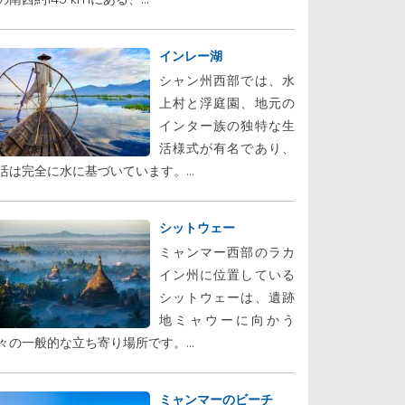
インレー湖
シャン州西部では、水
上村と浮庭園、地元の
インター族の独特な生
活様式が有名であり、
活は完全に水に基づいています。...
シットウェー
ミャンマー西部のラカ
イン州に位置している
シットウェーは、遺跡
地ミャウーに向かう
々の一般的な立ち寄り場所です。...
ミャンマーのビーチ