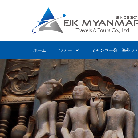
Skip
to
main
content
ホーム
ツアー
ミャンマー発 海外ツ