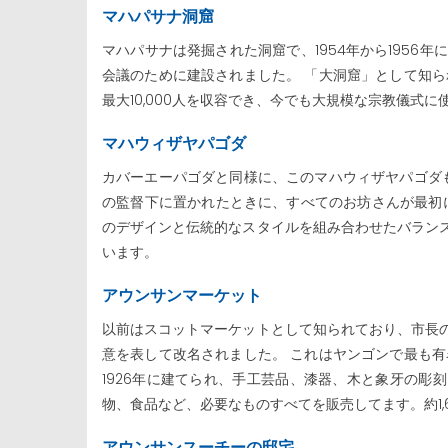
マハパサナ洞窟
マハパサナは発掘された洞窟で、1954年から1956
会議のために建設されました。 「大洞窟」として知ら
最大10,000人を収容でき、今でも大規模な宗教儀式
マハウィザヤパゴダ
カバーエーパゴダと同様に、このマハウィザヤパゴダも
の監督下に置かれたときに、すべてのお坊さんが最初に
のデザインと伝統的なスタイルを組み合わせたバラン
います。
アウンサンマーケット
以前はスコットマーケットとして知られており、市長の
意を表して改名されました。 これはヤンゴンで最も有
1926年に建てられ、手工芸品、漆器、木と象牙の彫
物、食品など、必要なものすべてを販売してます。約1,
アウンサンスーチーの邸宅