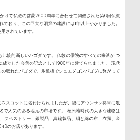
年にかけて仏教の啓蒙2500周年に合わせて開催された第6回仏教
れており、この巨大な洞窟の建設には1年以上かかりました。
に使用されています。
比較的新しいパゴダです。 仏教の僧院のすべての宗派が1つ
成功した会衆の記念として1980年に建てられました。 現代
スの取れたパゴダで、歩道橋でシュエダゴンパゴダに繋がって
C.スコットに名付けられましたが、後にアウンサン将軍に敬
名で人気のある地元の市場です。 植民地時代の大きな建物は
刻、タペストリー、銀製品、真鍮製品、絹と綿の布、衣類、金
640のお店があります。