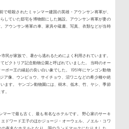
前で暗殺されたミャンマー建国の英雄・アウンサン将軍が、
際に暮らしていた邸宅を博物館にした施設。アウンサン将軍が妻の
す。アウンサン将軍の車、家具や蔵書、写真、衣類などが当時
ン市民が家族で、暑から逃れるためによく利用されています。
してビクトリア記念動物公園と呼ばれていました。 当時のオー
ボー王の縁起の良い白い象でした。 1951年にヤンゴン動物
アジア像、ウンピョウ、サイチョウ、沼ワニなどの希少種や絶
育しています。 ヤンゴン動物園には、樹木、低木、竹、ヤシ、季節
ます。
ンマーで最も古く、最も有名なホテルです。 野心家のサーキ
なくエドワード王子のほかジョージ・オーウェル、ノエル・コワ
数の有名なホテルとなり、国のランドマークになりました。