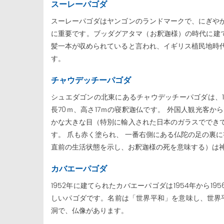
スーレーパゴダ
スーレーパゴダはヤンゴンのランドマークで、にぎや
に重要です。ブッダグアタマ（お釈迦様）の時代に建て
髪一本が収められていると言われ、イギリス植民地時
す。
チャウデッチーパゴダ
シュエダゴンの北東にあるチャウデッチーパゴダは、19
長70ｍ、高さ17ｍの寝釈迦仏です。 外国人観光客
かな大きな目（特別に輸入された日本のガラスででき
す。 爪も赤く塗られ、 一番右側にある仏陀の足の裏に
直前の生活状態を示し、お釈迦様の死を意味する）は
カバエーパゴダ
1952年に建てられたカバエーパゴダは1954年から
しいパゴダです。名前は「世界平和」を意味し、世界平
洞で、仏像があります。