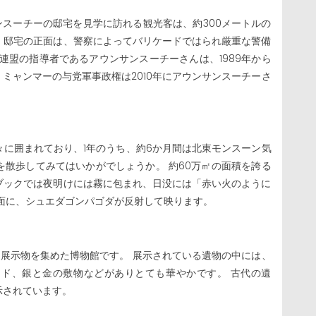
サンスーチーの邸宅を見学に訪れる観光客は、約300メートルの
。邸宅の正面は、警察によってバリケードではられ厳重な警備
連盟の指導者であるアウンサンスーチーさんは、1989年から
ミャンマーの与党軍事政権は2010年にアウンサンスーチーさ
に囲まれており、1年のうち、約6か月間は北東モンスーン気
散歩してみてはいかがでしょうか。 約60万㎡の面積を誇る
ブックでは夜明けには霧に包まれ、日没には「赤い火のように
面に、シュエダゴンパゴダが反射して映ります。
展示物を集めた博物館です。 展示されている遺物の中には、
ッド、銀と金の敷物などがありとても華やかです。 古代の遺
示されています。