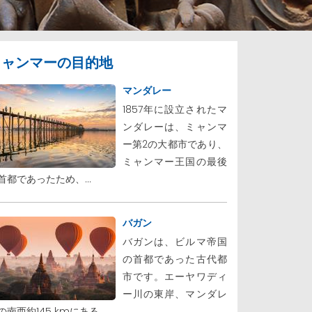
ミャンマーの目的地
マンダレー
1857年に設立されたマ
ンダレーは、ミャンマ
ー第2の大都市であり、
ミャンマー王国の最後
首都であったため、...
バガン
バガンは、ビルマ帝国
の首都であった古代都
市です。エーヤワディ
ー川の東岸、マンダレ
の南西約145 kmにある、...