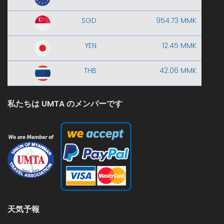
SGD
954.73 MMK
YEN
12.45 MMK
THB
42.06 MMK
私たちは UMTA のメンバーです
天気予報