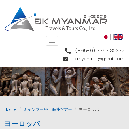
Skip
to
main
content
Toggle
navigation
(+95-9) 7757 30372
fjk.myanmar@gmail.com
Home
ミャンマー発 海外ツアー
ヨーロッパ
ヨーロッパ