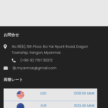
お問合せ
No.19(B), 5th Floor, Bo Yar Nyunt Road, Dagon
Township, Yangon, Myanmar.
(+95-9) 7757 30372
fjk.myanmar@gmail.com
両替レート
USD
1308.56 MMK
EUR
1533.46 MMK