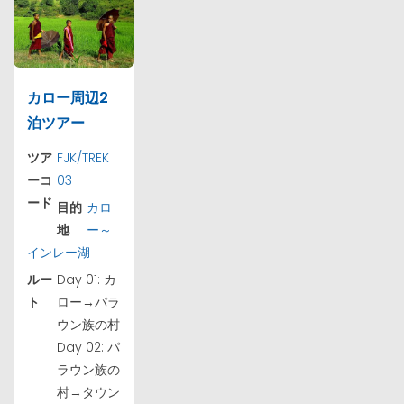
カロー周辺2
泊ツアー
ツア
FJK/TREK
ーコ
03
ード
目的
カロ
地
ー～
インレー湖
ルー
Day 01: カ
ト
ロー→パラ
ウン族の村
Day 02: パ
ラウン族の
村→タウン