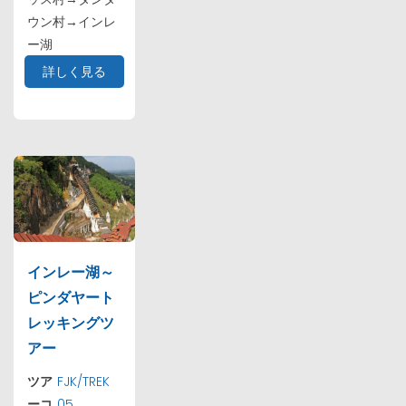
ウン村→インレ
ー湖
詳しく見る
インレー湖～
ピンダヤート
レッキングツ
アー
ツア
FJK/TREK
ーコ
05