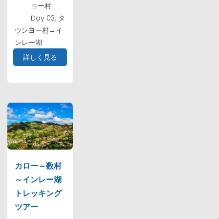
ヨー村
Day 03: タ
ウンヨー村→イ
ンレー湖
詳しく見る
カロー～数村
～インレー湖
トレッキング
ツアー