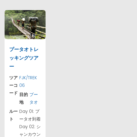
プータオトレ
ッキングツア
ー
ツア
FJK/TREK
ーコ
06
ード
目的
プー
地
タオ
ルー
Day 01: プ
ト
ータオ到着
Day 02: シ
ャンカウン