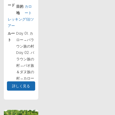
ード
目的
カロ
地
ート
レッキング1泊ツ
アー
ルー
Day 01: カ
ト
ロー→パラ
ウン族の村
Day 02: パ
ラウン族の
村→パオ族
＆ダヌ族の
村→カロー
詳しく見る