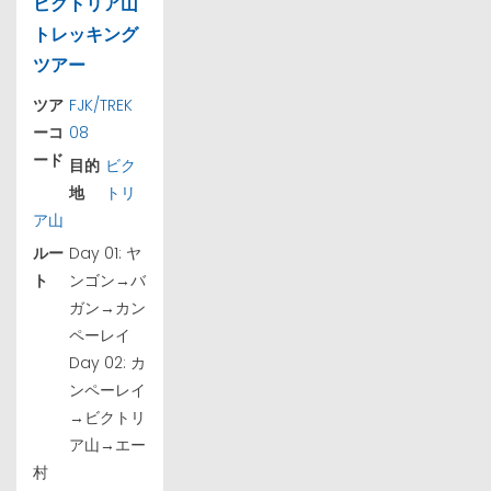
ビクトリア山
トレッキング
ツアー
ツア
FJK/TREK
ーコ
08
ード
目的
ビク
地
トリ
ア山
ルー
Day 01: ヤ
ト
ンゴン→バ
ガン→カン
ペーレイ
Day 02: カ
ンペーレイ
→ビクトリ
ア山→エー
村