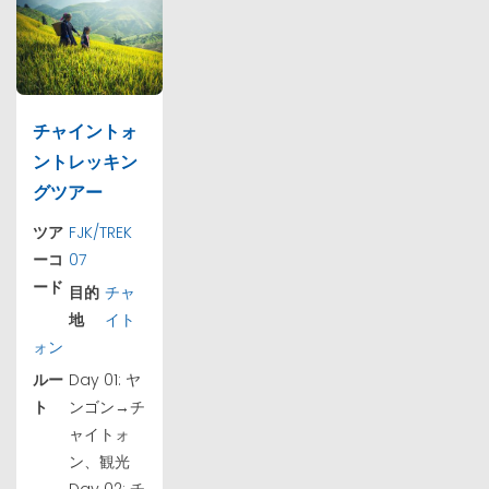
チャイントォ
ントレッキン
グツアー
ツア
FJK/TREK
ーコ
07
ード
目的
チャ
地
イト
ォン
ルー
Day 01: ヤ
ト
ンゴン→チ
ャイトォ
ン、観光
Day 02: チ