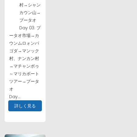
村→シャン
カウン山→
プータオ
Day 03: プ
ータオ市場→カ
ウンムロォンパ
ゴダ→マンック
村、ナンカン村
→マチャンボゥ
～マリカボート
ツアー→プータ
オ
Day...
詳しく見る