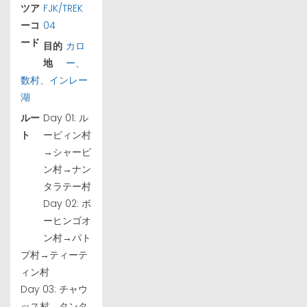
ツア
FJK/TREK
ーコ
04
ード
目的
カロ
地
ー、
数村、インレー
湖
ルー
Day 01: ル
ト
ーピィン村
→シャーピ
ン村→ナン
タラテー村
Day 02: ボ
ーヒンゴオ
ン村→パト
プ村→ティーテ
ィン村
Day 03: チャウ
ッス村→タンタ