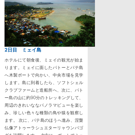
2日目 ミェイ島
ホテルにて朝食後、ミェイの観光が始ま
ります。ミェイに面したパトーとパテ島
へ木製ボートで向かい、中央市場を見学
します。島に到着したら、ソフトシェル
クラブファームと造船所へ、次に、パト
ー島の山に約90分のトレッキングして、
周辺のきれいななパノラマビューを楽し
み、珍しい色々な種類の鳥や猿を観察し
ます。 次に、パテ島のほうへ進み、涅槃
仏像アトゥーラシュエターリャウンパゴ