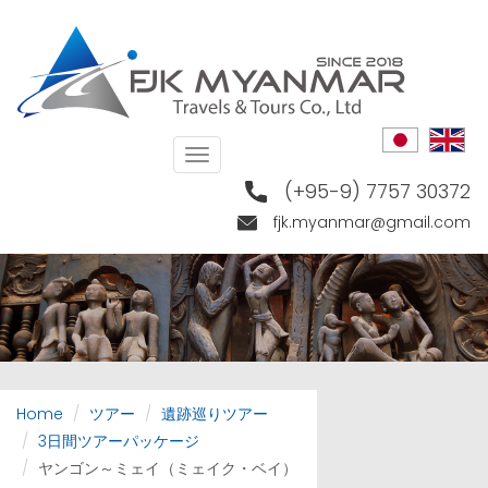
Skip
to
main
content
Toggle
navigation
(+95-9) 7757 30372
fjk.myanmar@gmail.com
Home
ツアー
遺跡巡りツアー
3日間ツアーパッケージ
ヤンゴン～ミェイ（ミェイク・ベイ）