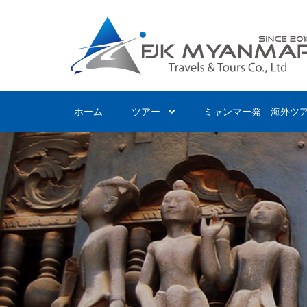
Skip
to
main
content
ホーム
ツアー
ミャンマー発 海外ツ