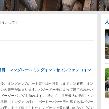
ィイルカツアー
日目 マンダレー～ミングォン～セィンファンコォン
食後、ミングォンのボート乗り場へ移動します。到着後、ミン
ォンの観光が始まります。バジードー王によって建てられたパ
ゥドージーパゴダを訪れます。 続けて、世界最大の約90トン
鳴る鐘（ミングォン鐘）、ボードーパヤー王の孫であるバジー
ーの王によって建てられたミングオンで最も魅力的なパゴダで