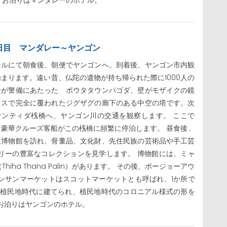
。お泊りはマンダレーのホテル。
日目 マンダレー～ヤンゴン
テルにて朝食後、朝便でヤンゴンへ。到着後、ヤンゴン市内観
始まります。遠い昔、仏陀の遺物が持ち帰られた際に1000人の
士が警備にあたった ボウタタウンパゴダ、壁がモザイクの鏡
ラスで完全に覆われたジグザグの廊下のある中空の塔です。次
ナンティダ桟橋へ、ヤンゴン川の交通を観察します。 ここで
、豪華クルーズ客船がこの桟橋に頻繁に停泊します。 昼食後、
立博物館を訪れ、骨董品、文化財、先住民族の芸術品や手工芸
リーの豊富なコレクションを見学します。 博物館には、ミャ
ha Thana Palin）があります。 その後、ボージョーアウ
ンサンマーケットはスコットマーケットとも呼ばれ、1か所で
ス植民地時代に建てられ、植民地時代のコロニアル様式の形を
お泊りはヤンゴンのホテル。