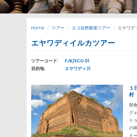
Home
ツアー
エコ自然散策ツアー
エヤワデ
エヤワディイルカツアー
ツアーコード:
FJK/ECO 01
目的地:
エヤワディ川
１
村
朝
グ
ト
の
ド