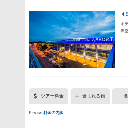
４
ホ
際
ツアー料金
含まれる物
Please
料金の内訳