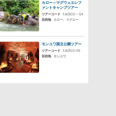
カロー～マグウェエレフ
ァントキャンプツアー
ツアーコード
FJK/ECO – 04
目的地
カロー、マグエー
モンユワ国立公園ツアー
ツアーコード
FJK/ECO 05
目的地
モンユワ