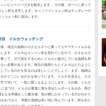
るシンピューメパゴダを観光します。 その後、ボートに戻って
コォン村を見学します。セィンファンコォン村はマンダレーの
ァンコォン村に宿泊します。
日目 イルカウォッチング
食後、地元の漁師の小さなカヌーに乗ってエヤワディイルカを
学します。イルカはエンジン音を恐れているので、小さなカヌ
に乗って、川で漁をするためにイルカと協力している漁師を邪
しない必要があります。地元の漁師たちとイルカはどのように
をしているのかを見るのは珍しいことでしょう。まず、漁師は
ルカがどこにいるのかを知っています。イルカを見ると、カヌ
を竹で叩いて、一気に聞こえるようにします。その後、イルカ
トに近づけ、イルカが垂直に尾を見せたらボートを止め、再び
捕まえる準備をした数分後、魚が網にかかっているのがわかり
行われており、年配の漁師は若い頃に学んでいます。村を出た