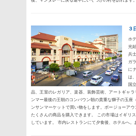
後、マンダレーに戻る途中にいくつかの村を訪れます
３
ホ
光
兵
ガ
に
は
国
品、王室のレガリア、楽器、装飾芸術、アートギャラ
ンマー最後の王朝のコンバウン朝の貴重な獅子の玉座（Thi
ンサンマーケットで買い物をします。ボージョーアウ
たくさんの商品を購入できます。 この市場はイギリ
しています。 市内レストランにて夕食後、ホテルへ。