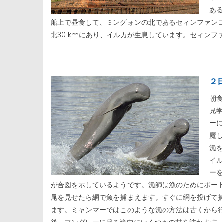
あ
船上で昼食して、ミングォンの北であるセィンファン
北30 kmにあり、イルカが生息しています。セィンフ
２
朝
見
ー
魔
漁
イ
ー
が合図を示しているようです。漁師は漁のためにボー
尾を見せたら網で魚を捕まえます。すぐに網を投げて
ます。ミャンマーではこのような漁の方法は古くから